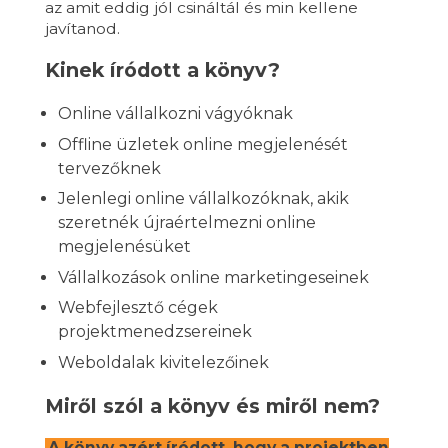
az amit eddig jól csináltál és min kellene
javítanod.
Kinek íródott a könyv?
Online vállalkozni vágyóknak
Offline üzletek online megjelenését
tervezőknek
Jelenlegi online vállalkozóknak, akik
szeretnék újraértelmezni online
megjelenésüket
Vállalkozások online marketingeseinek
Webfejlesztő cégek
projektmenedzsereinek
Weboldalak kivitelezőinek
Miről szól a könyv és miről nem?
A könyv azért íródott, hogy a projektben