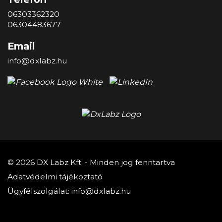
06303362320
06304483677
Email
info@dxlabz.hu
© 2026 DX Labz Kft. - Minden jog fenntartva
Adatvédelmi tájékoztató
Ügyfélszolgálat:
info@dxlabz.hu