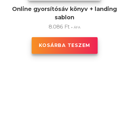
Online gyorsítósáv könyv + landing
sablon
8.086
Ft
+ ÁFA
KOSÁRBA TESZEM