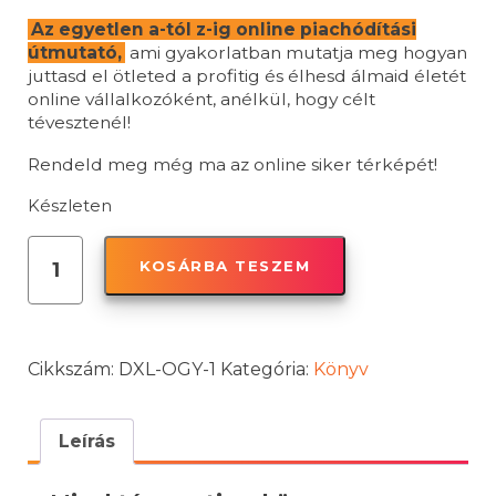
Az egyetlen a-tól z-ig online piachódítási
útmutató,
ami gyakorlatban mutatja meg hogyan
juttasd el ötleted a profitig és élhesd álmaid életét
online vállalkozóként, anélkül, hogy célt
tévesztenél!
Rendeld meg még ma az online siker térképét!
Készleten
Online
KOSÁRBA TESZEM
Gyorsítósáv
könyv
mennyiség
Cikkszám:
DXL-OGY-1
Kategória:
Könyv
Leírás