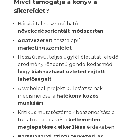
Mivel támogatja a könyv a
sikereidet?
Bárki által hasznosítható
növekedésorientált módszertan
Adatvezérelt
, tesztalapú
marketingszemlélet
Hosszútávú, teljes ügyfél életutat lefedő,
eredményközpontú gondolkodásmód,
hogy
kiaknázhasd üzleted rejtett
lehetőségeit
A weboldal-projekt kulcsfázisainak
megismerése, a
hatékony közös
munkáért
Kritikus mutatószámok beazonosítása a
tudatos haladás és a
kellemetlen
meglepetések elkerülése
érdekében
Nagyvállalati szintű tervezési és