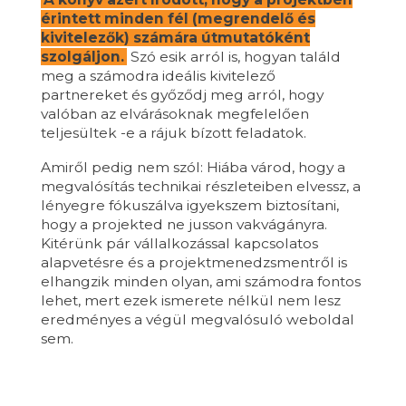
érintett minden fél (megrendelő és
kivitelezők) számára útmutatóként
szolgáljon.
Szó esik arról is, hogyan találd
meg a számodra ideális kivitelező
partnereket és győződj meg arról, hogy
valóban az elvárásoknak megfelelően
teljesültek -e a rájuk bízott feladatok.
Amiről pedig nem szól: Hiába várod, hogy a
megvalósítás technikai részleteiben elvessz, a
lényegre fókuszálva igyekszem biztosítani,
hogy a projekted ne jusson vakvágányra.
Kitérünk pár vállalkozással kapcsolatos
alapvetésre és a projektmenedzsmentről is
elhangzik minden olyan, ami számodra fontos
lehet, mert ezek ismerete nélkül nem lesz
eredményes a végül megvalósuló weboldal
sem.