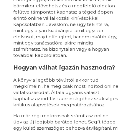
bármikor elővehetsz és a megfelelő oldalon
felütve támpontot kaphatsz a téged éppen
érintő online vállalkozási kihívásokkal
kapcsolatban. Javaslom, ne úgy tekints rá,
mint egy olyan kiadványra, amit egyszer
elolvasol, majd elfelejted, hanem inkább úgy,
mint egy tanácsadóra, akire mindig
számíthatsz, ha bizonytalan vagy a hogyan
továbbal kapcsolatban.
Hogyan válhat igazán hasznodra?
A könyv a legtöbb tévúttól akkor tud
megkímélni, ha még csak most indítod online
vállalkozásodat. Általa ugyanis választ
kaphatsz az indítás sikerességéhez szükséges
kritikus alapvetések meghatározásához.
Ha már régi motorosnak számítasz online,
úgy az új legjobb barátod lehet. Segít téged
egy külső szemszöget behozva átvilágítani, mi