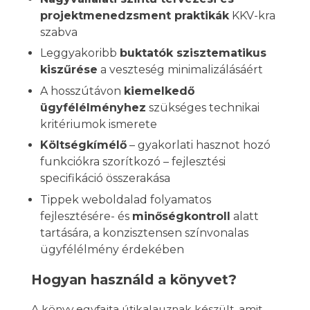
projektmenedzsment praktikák
KKV-kra
szabva
Leggyakoribb
buktatók szisztematikus
kiszűrése
a veszteség minimalizálásáért
A hosszútávon
kiemelkedő
ügyfélélményhez
szükséges technikai
kritériumok ismerete
Költségkímélő
– gyakorlati hasznot hozó
funkciókra szorítkozó – fejlesztési
specifikáció összerakása
Tippek weboldalad folyamatos
fejlesztésére- és
minőségkontroll
alatt
tartására, a konzisztensen színvonalas
ügyfélélmény érdekében
Hogyan használd a könyvet?
A könyv egyfajta útikalauznak készült, amit