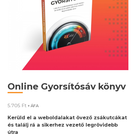
Online Gyorsítósáv könyv
5.705
Ft
+ ÁFA
Kerüld el a weboldalakat övező zsákutcákat
és találj rá a sikerhez vezető legrövidebb
útra