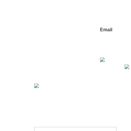
0630336232
0630448367
Email
info@dxlabz
© 2026 DX Labz Kft. - Minden jog fenntar
Adatvédelmi tájékoztató
Ügyfélszolgálat:
info@dxlabz.hu