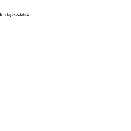
mi tájékoztatót:
öltő megtestesülése. Mi azon dolgozunk, hogy ezek az á
bb technológiákat, így gondoskodva arról, hogy kitűnhess 