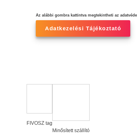
Az alábbi gombra kattintva megtekintheti az adatvédel
Adatkezelési Tájékoztató
Credo
Minden vállalkozás valaki álmainak formát 
váljanak. Elhivatottan kutatjuk a legfrisse
FIVOSZ tag
Minősített szállító