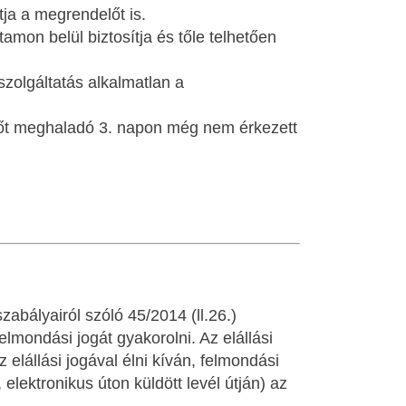
tja a megrendelőt is.
amon belül biztosítja és tőle telhetően
 szolgáltatás alkalmatlan a
ridőt meghaladó 3. napon még nem érkezett
abályairól szóló 45/2014 (ll.26.)
lmondási jogát gyakorolni. Az elállási
elállási jogával élni kíván, felmondási
elektronikus úton küldött levél útján) az