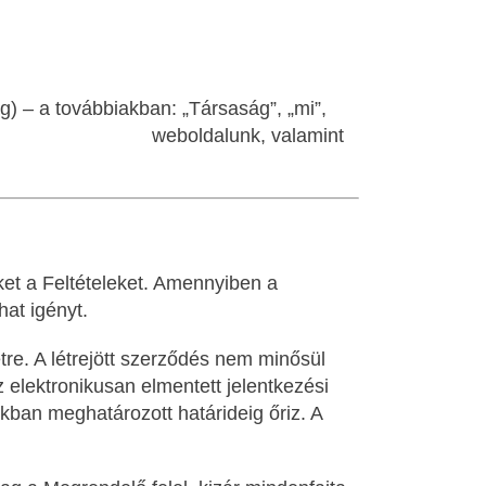
) – a továbbiakban: „Társaság”, „mi”,
ard.funnel.expert/
weboldalunk, valamint
ket a Feltételeket. Amennyiben a
at igényt.
tre. A létrejött szerződés nem minősül
z elektronikusan elmentett jelentkezési
kban meghatározott határideig őriz. A