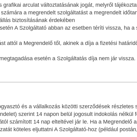
grafikai arculat változtatásának jogát, melyről tájékozta
 számára a megrendelt szolgáltatást a megrendelt időtart
llás biztosításának érdekében
esetén A Szolgáltató abban az esetben téríti vissza, ha a
st attól a Megrendelő től, akinek a díja a fizetési hatá
 megtagadása esetén a Szolgáltatás díja nem jár vissza.
asztó és a vállalkozás közötti szerződések részletes sz
elet) szerint 14 napon belül jogosult indokolás nélkül fe
l számított 14 nap elteltével jár le. Ha a Megrendelő az 
tát köteles eljuttatni A Szolgáltató-hoz (például postán, 