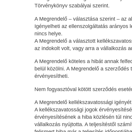
Törvénykönyv szabályai szerint.
A Megrendelő – választása szerint – az al
Igényelheti az ellenszolgáltatás arányos l
nincs helye.
A Megrendelő a választott kellékszavatoss
az indokolt volt, vagy arra a vállalkozás a
A Megrendelő köteles a hibát annak felfe
belül közölni. A Megrendelő a szerződés t
érvényesítheti.
Nem fogyasztóval kötött szerződés esetén 
A Megrendelő kellékszavatossági igényét 
A kellékszavatossági jogok érvényesítésén
érvényesítésének a hiba közlésén túl nincs
vállalkozás nyújtotta. A teljesítéstől szá
felismert hiba már a teljesítés időpontjáb