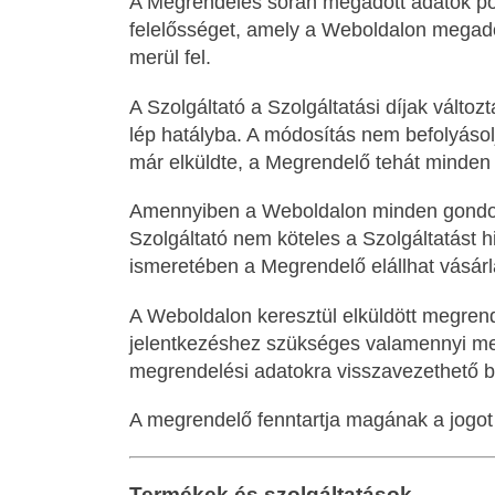
A Megrendelés során megadott adatok pont
felelősséget, amely a Weboldalon megad
merül fel.
A Szolgáltató a Szolgáltatási díjak válto
lép hatályba. A módosítás nem befolyáso
már elküldte, a Megrendelő tehát minden e
Amennyiben a Weboldalon minden gondosság
Szolgáltató nem köteles a Szolgáltatást h
ismeretében a Megrendelő elállhat vásárl
A Weboldalon keresztül elküldött megrend
jelentkezéshez szükséges valamennyi mező
megrendelési adatokra visszavezethető bá
A megrendelő fenntartja magának a jogot 
Termékek és szolgáltatások