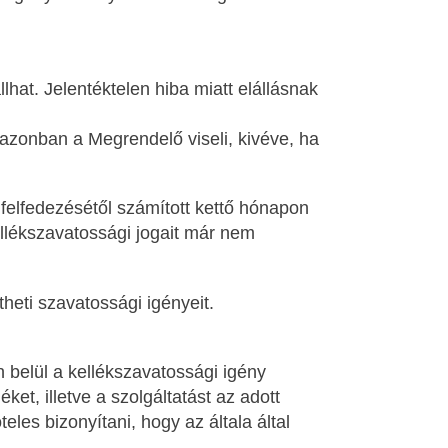
lhat. Jelentéktelen hiba miatt elállásnak
t azonban a Megrendelő viseli, kivéve, ha
felfedezésétől számított kettő hónapon
kellékszavatossági jogait már nem
heti szavatossági igényeit.
n belül a kellékszavatossági igény
et, illetve a szolgáltatást az adott
eles bizonyítani, hogy az általa által