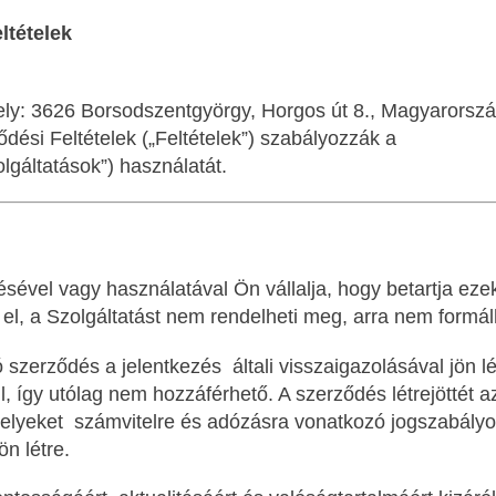
ltételek
ly: 3626 Borsodszentgyörgy, Horgos út 8., Magyarország
ődési Feltételek („Feltételek”) szabályozzák a
https://wiz
lgáltatások”) használatát.
ésével vagy használatával Ön vállalja, hogy betartja eze
l, a Szolgáltatást nem rendelheti meg, arra nem formálh
 szerződés a jelentkezés általi visszaigazolásával jön lé
l, így utólag nem hozzáférhető. A szerződés létrejöttét a
 amelyeket számvitelre és adózásra vonatkozó jogszabályo
n létre.