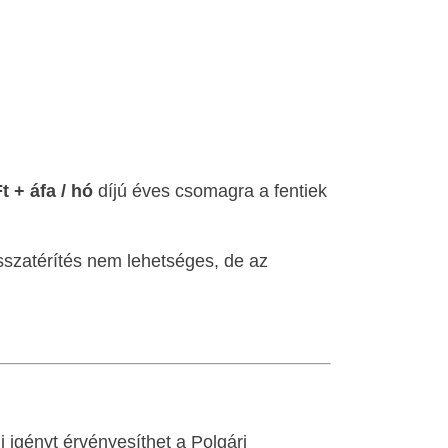
t + áfa / hó
díjú éves csomagra a fentiek
isszatérítés nem lehetséges, de az
 igényt érvényesíthet a Polgári