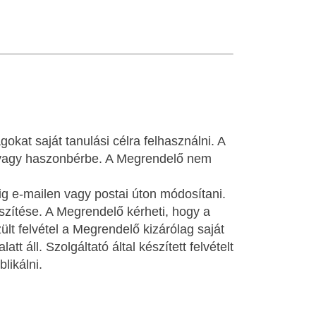
okat saját tanulási célra felhasználni. A
e vagy haszonbérbe. A Megrendelő nem
g e-mailen vagy postai úton módosítani.
észítése. A Megrendelő kérheti, hogy a
ült felvétel a Megrendelő kizárólag saját
t áll. Szolgáltató által készített felvételt
likálni.