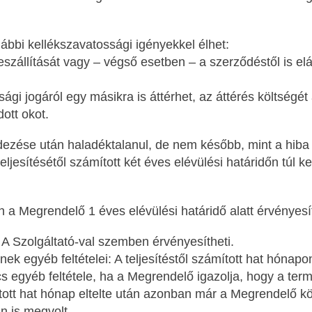
ábbi kellékszavatossági igényekkel élhet:
eszállítását vagy – végső esetben – a szerződéstől is elál
ági jogáról egy másikra is áttérhet, az áttérés költségé
dott okot.
dezése után haladéktalanul, de nem később, mint a hiba 
eljesítésétől számított két éves elévülési határidőn túl 
a Megrendelő 1 éves elévülési határidő alatt érvényesít
A Szolgáltató-val szemben érvényesítheti.
ek egyéb feltételei: A teljesítéstől számított hat hónapo
 egyéb feltétele, ha a Megrendelő igazolja, hogy a termék
mított hat hónap eltelte után azonban már a Megrendelő köt
an is megvolt.