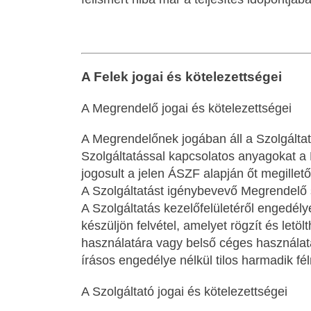
A Felek jogai és kötelezettségei
A Megrendelő jogai és kötelezettségei
A Megrendelőnek jogában áll a Szolgáltatá
Szolgáltatással kapcsolatos anyagokat 
jogosult a jelen ÁSZF alapján őt megillet
A Szolgáltatást igénybevevő Megrendelő s
A Szolgáltatás kezelőfelületéről engedély
készüljön felvétel, amelyet rögzít és letö
használatára vagy belső céges használatára 
írásos engedélye nélkül tilos harmadik fé
A Szolgáltató jogai és kötelezettségei