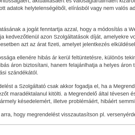
osságáért, aktualitásáért és valóságtartalmáért kizáról
ott adatok helytelenségéből, elírásból vagy nem valós
ztatásának a jogát fenntartja azzal, hogy a módosítás a 
lja kedvezőtlenül azon Szolgáltatások díját, amelyekre
setben azt az árat fizeti, amelyet jelentkezés elküldések
a ellenére hibás ár kerül feltüntetésre, különös tekint
ibás áron biztosítani, hanem felajánlhatja a helyes áro
ási szándékától.
elést a Szolgáltató csak akkor fogadja el, ha a Megren
t maradéktalanul kitölti. a Megrendelő által tévesen é
rmely késedelemért, illetve problémáért, hibáért semmi
arra, hogy megrendelést visszautasítson pl. versenyérdek