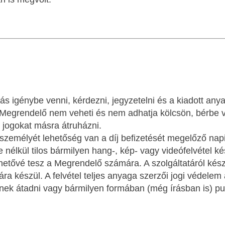
s igénybe venni, kérdezni, jegyzetelni és a kiadott anyag
a Megrendelő nem veheti és nem adhatja kölcsön, bérb
ő jogokat másra átruházni.
zemélyét lehetőség van a díj befizetését megelőző napi
e nélkül tilos bármilyen hang-, kép- vagy videófelvétel k
lthetővé tesz a Megrendelő számára. A szolgáltatáról kész
készül. A felvétel teljes anyaga szerzői jogi védelem alat
lnek átadni vagy bármilyen formában (még írásban is) pub