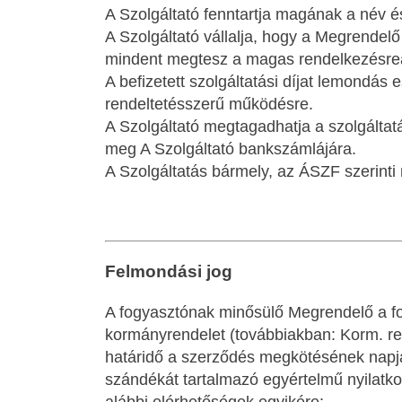
A Szolgáltató fenntartja magának a név és 
A Szolgáltató vállalja, hogy a Megrendelő
mindent megtesz a magas rendelkezésreá
A befizetett szolgáltatási díjat lemondás 
rendeltetésszerű működésre.
A Szolgáltató megtagadhatja a szolgáltatá
meg A Szolgáltató bankszámlájára.
A Szolgáltatás bármely, az ÁSZF szerinti
Felmondási jog
A fogyasztónak minősülő Megrendelő a fogy
kormányrendelet (továbbiakban: Korm. rend
határidő a szerződés megkötésének napjátó
szándékát tartalmazó egyértelmű nyilatkoza
alábbi elérhetőségek egyikére: