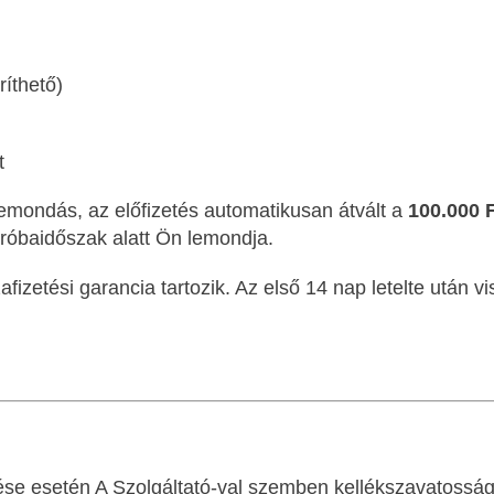
ríthető)
t
 lemondás, az előfizetés automatikusan átvált a
100.000 F
 próbaidőszak alatt Ön lemondja.
izetési garancia tartozik. Az első 14 nap letelte után v
tése esetén A Szolgáltató-val szemben kellékszavatossági