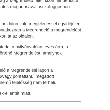
ag a Megrendelő felel. kizár mindenfajta
 adatok megadásával összefüggésben
Weboldalon való megjelenéssel egyidejűleg
 vonatkozóan a Megrendelő a megrendelést
or lát az oldalon.
ettel a nyilvánvalóan téves árra, a
n történő Megrendelést, amelynek
delő a Megrendelési lapon a
s/vagy pontatlanul megadott
nemű felelősség nem terheli.
-ellentét miatt.